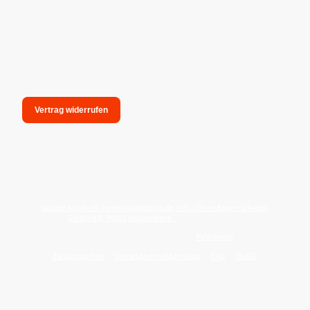
Vertrag widerrufen
unsere Anschrift: hexenmagieshop.de, Inh.: Oliver Bauer-Schiese,
Glotzing 6, 94051 Hauzenberg -
Tel.:08586-9849050
Wie reinige ich meine Wohnung mit
Palo Santo
?
Zahlungsarten
Versandarten/Abholung
FAQ
BLOG