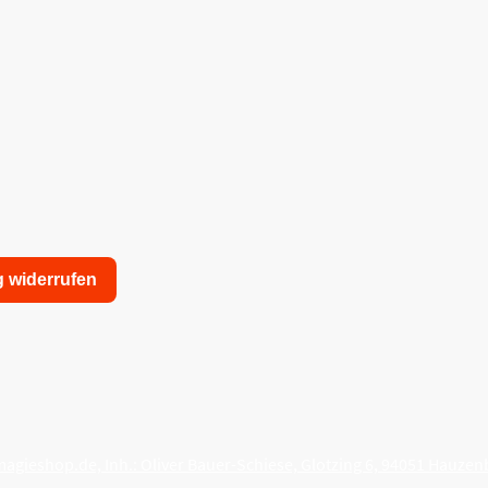
g widerrufen
nschutzerklärung
Allgemeine Geschäftsbedingungen
agieshop.de, Inh.: Oliver Bauer-Schiese, Glotzing 6, 94051 Hauzen