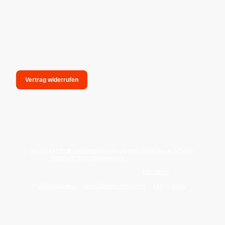
Vertrag widerrufen
unsere Anschrift: hexenmagieshop.de, Inh.: Oliver Bauer-Schiese,
Glotzing 6, 94051 Hauzenberg -
Tel.:08586-9849050
Wie reinige ich meine Wohnung mit
Palo Santo
?
Zahlungsarten
Versandarten/Abholung
FAQ
BLOG