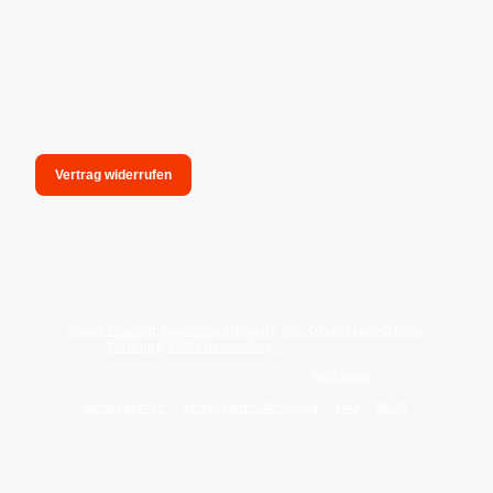
Vertrag widerrufen
unsere Anschrift: hexenmagieshop.de, Inh.: Oliver Bauer-Schiese,
Glotzing 6, 94051 Hauzenberg -
Tel.:08586-9849050
Wie reinige ich meine Wohnung mit
Palo Santo
?
Zahlungsarten
Versandarten/Abholung
FAQ
BLOG