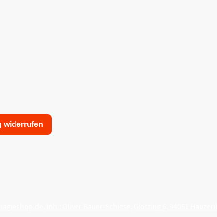
g widerrufen
nschutzerklärung
Allgemeine Geschäftsbedingungen
agieshop.de, Inh.: Oliver Bauer-Schiese, Glotzing 6, 94051 Hauzen