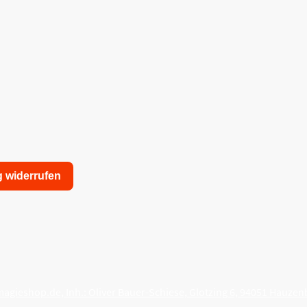
g widerrufen
nschutzerklärung
Allgemeine Geschäftsbedingungen
agieshop.de, Inh.: Oliver Bauer-Schiese, Glotzing 6, 94051 Hauzen