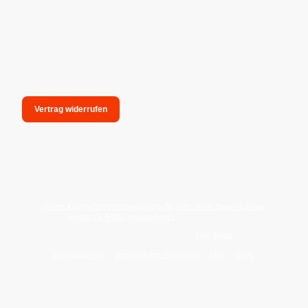
Vertrag widerrufen
unsere Anschrift: hexenmagieshop.de, Inh.: Oliver Bauer-Schiese,
Glotzing 6, 94051 Hauzenberg -
Tel.:08586-9849050
Wie reinige ich meine Wohnung mit
Palo Santo
?
Zahlungsarten
Versandarten/Abholung
FAQ
BLOG