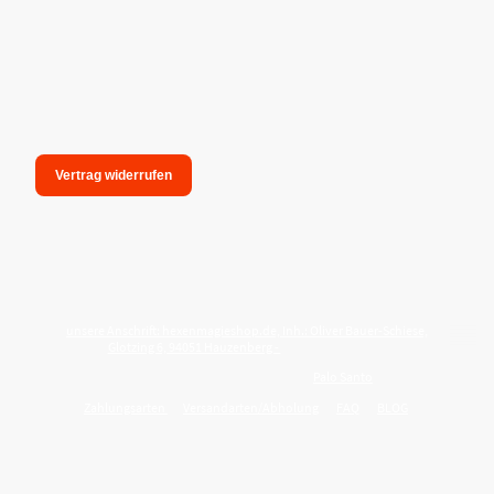
Vertrag widerrufen
unsere Anschrift: hexenmagieshop.de, Inh.: Oliver Bauer-Schiese,
Glotzing 6, 94051 Hauzenberg -
Tel.:08586-9849050
Wie reinige ich meine Wohnung mit
Palo Santo
?
Zahlungsarten
Versandarten/Abholung
FAQ
BLOG