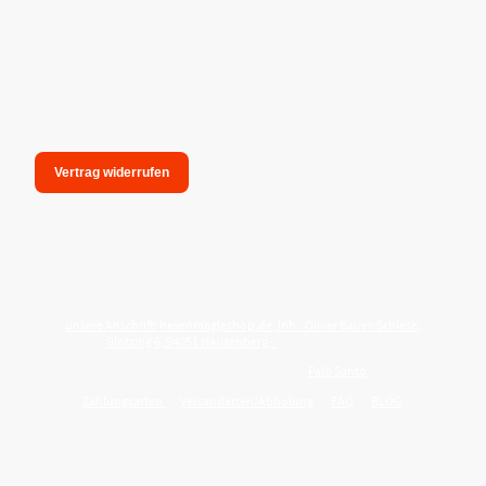
Vertrag widerrufen
unsere Anschrift: hexenmagieshop.de, Inh.: Oliver Bauer-Schiese,
Glotzing 6, 94051 Hauzenberg -
Tel.:08586-9849050
Wie reinige ich meine Wohnung mit
Palo Santo
?
Zahlungsarten
Versandarten/Abholung
FAQ
BLOG