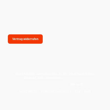
Vertrag widerrufen
unsere Anschrift: hexenmagieshop.de, Inh.: Oliver Bauer-Schiese,
Glotzing 6, 94051 Hauzenberg -
Tel.:08586-9849050
Wie reinige ich meine Wohnung mit
Palo Santo
?
Zahlungsarten
Versandarten/Abholung
FAQ
BLOG