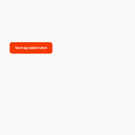
Vertrag widerrufen
unsere Anschrift: hexenmagieshop.de, Inh.: Oliver Bauer-Schiese,
Glotzing 6, 94051 Hauzenberg -
Tel.:08586-9849050
Wie reinige ich meine Wohnung mit
Palo Santo
?
Zahlungsarten
Versandarten/Abholung
FAQ
BLOG