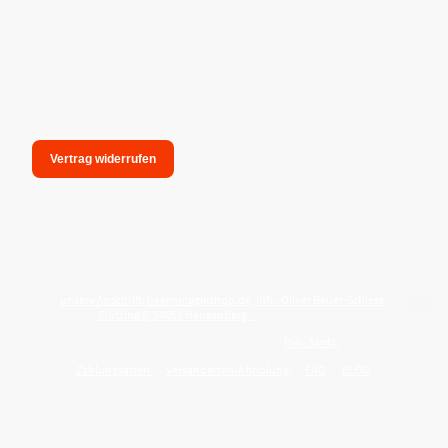
Vertrag widerrufen
unsere Anschrift: hexenmagieshop.de, Inh.: Oliver Bauer-Schiese,
Glotzing 6, 94051 Hauzenberg -
Tel.:08586-9849050
Wie reinige ich meine Wohnung mit
Palo Santo
?
Zahlungsarten
Versandarten/Abholung
FAQ
BLOG