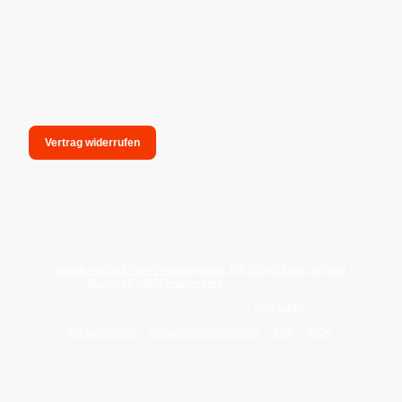
Vertrag widerrufen
unsere Anschrift: hexenmagieshop.de, Inh.: Oliver Bauer-Schiese,
Glotzing 6, 94051 Hauzenberg -
Tel.:08586-9849050
Wie reinige ich meine Wohnung mit
Palo Santo
?
Zahlungsarten
Versandarten/Abholung
FAQ
BLOG