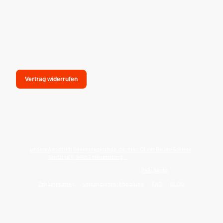
Vertrag widerrufen
unsere Anschrift: hexenmagieshop.de, Inh.: Oliver Bauer-Schiese,
Glotzing 6, 94051 Hauzenberg -
Tel.:08586-9849050
Wie reinige ich meine Wohnung mit
Palo Santo
?
Zahlungsarten
Versandarten/Abholung
FAQ
BLOG