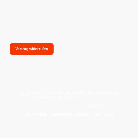
Vertrag widerrufen
unsere Anschrift: hexenmagieshop.de, Inh.: Oliver Bauer-Schiese,
Glotzing 6, 94051 Hauzenberg -
Tel.:08586-9849050
Wie reinige ich meine Wohnung mit
Palo Santo
?
Zahlungsarten
Versandarten/Abholung
FAQ
BLOG