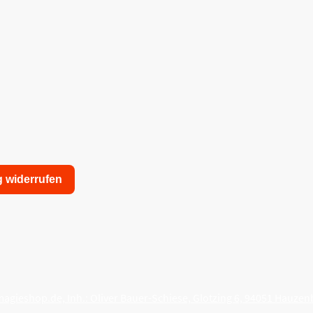
g widerrufen
nschutzerklärung
Allgemeine Geschäftsbedingungen
agieshop.de, Inh.: Oliver Bauer-Schiese, Glotzing 6, 94051 Hauzen