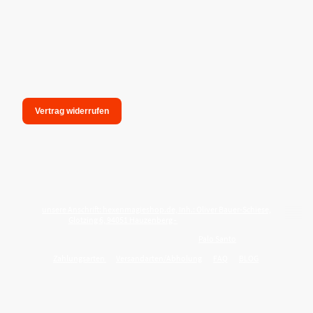
Vertrag widerrufen
unsere Anschrift: hexenmagieshop.de, Inh.: Oliver Bauer-Schiese,
Glotzing 6, 94051 Hauzenberg -
Tel.:08586-9849050
Wie reinige ich meine Wohnung mit
Palo Santo
?
Zahlungsarten
Versandarten/Abholung
FAQ
BLOG