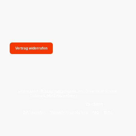
Vertrag widerrufen
unsere Anschrift: hexenmagieshop.de, Inh.: Oliver Bauer-Schiese,
Glotzing 6, 94051 Hauzenberg -
Tel.:08586-9849050
Wie reinige ich meine Wohnung mit
Palo Santo
?
Zahlungsarten
Versandarten/Abholung
FAQ
BLOG