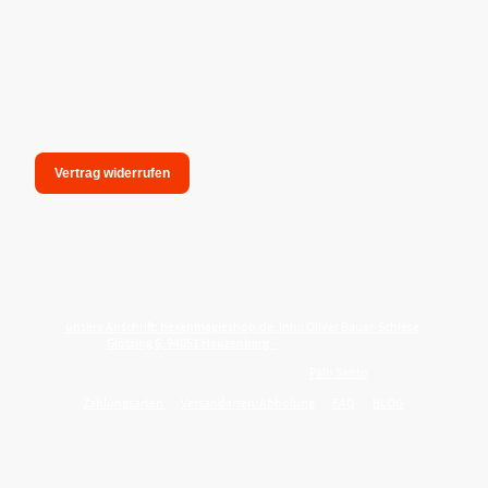
Vertrag widerrufen
unsere Anschrift: hexenmagieshop.de, Inh.: Oliver Bauer-Schiese,
Glotzing 6, 94051 Hauzenberg -
Tel.:08586-9849050
Wie reinige ich meine Wohnung mit
Palo Santo
?
Zahlungsarten
Versandarten/Abholung
FAQ
BLOG