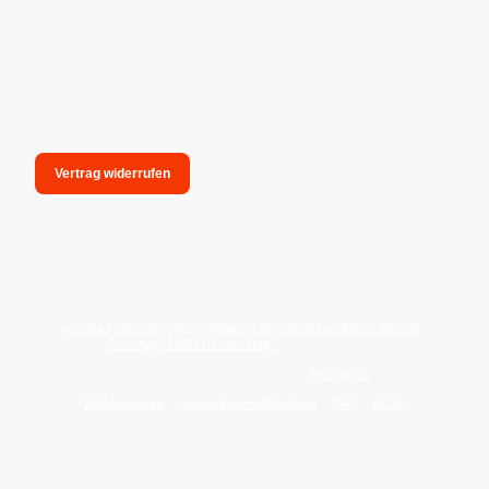
Vertrag widerrufen
unsere Anschrift: hexenmagieshop.de, Inh.: Oliver Bauer-Schiese,
Glotzing 6, 94051 Hauzenberg -
Tel.:08586-9849050
Wie reinige ich meine Wohnung mit
Palo Santo
?
Zahlungsarten
Versandarten/Abholung
FAQ
BLOG