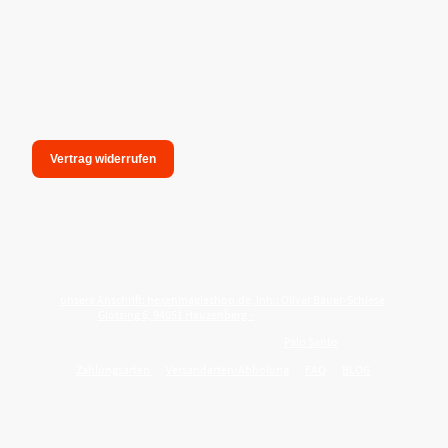
Vertrag widerrufen
unsere Anschrift: hexenmagieshop.de, Inh.: Oliver Bauer-Schiese,
Glotzing 6, 94051 Hauzenberg -
Tel.:08586-9849050
Wie reinige ich meine Wohnung mit
Palo Santo
?
Zahlungsarten
Versandarten/Abholung
FAQ
BLOG