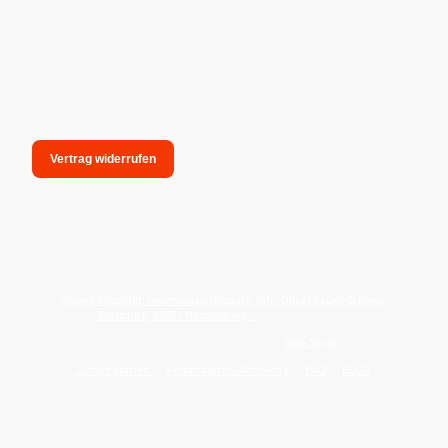
Vertrag widerrufen
unsere Anschrift: hexenmagieshop.de, Inh.: Oliver Bauer-Schiese,
Glotzing 6, 94051 Hauzenberg -
Tel.:08586-9849050
Wie reinige ich meine Wohnung mit
Palo Santo
?
Zahlungsarten
Versandarten/Abholung
FAQ
BLOG