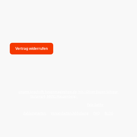
Vertrag widerrufen
unsere Anschrift: hexenmagieshop.de, Inh.: Oliver Bauer-Schiese,
Glotzing 6, 94051 Hauzenberg -
Tel.:08586-9849050
Wie reinige ich meine Wohnung mit
Palo Santo
?
Zahlungsarten
Versandarten/Abholung
FAQ
BLOG