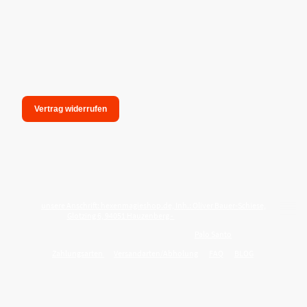
Vertrag widerrufen
unsere Anschrift: hexenmagieshop.de, Inh.: Oliver Bauer-Schiese,
Glotzing 6, 94051 Hauzenberg -
Tel.:08586-9849050
Wie reinige ich meine Wohnung mit
Palo Santo
?
Zahlungsarten
Versandarten/Abholung
FAQ
BLOG