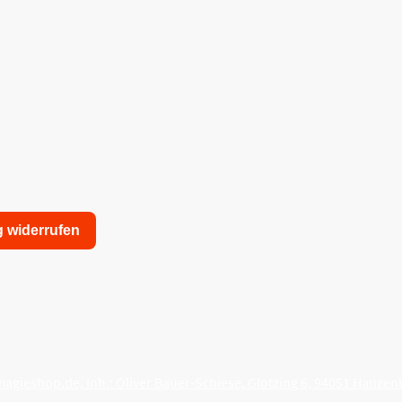
g widerrufen
nschutzerklärung
Allgemeine Geschäftsbedingungen
agieshop.de, Inh.: Oliver Bauer-Schiese, Glotzing 6, 94051 Hauzen