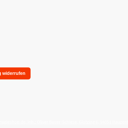
g widerrufen
nschutzerklärung
Allgemeine Geschäftsbedingungen
agieshop.de, Inh.: Oliver Bauer-Schiese, Glotzing 6, 94051 Hauzen