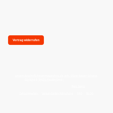
Vertrag widerrufen
unsere Anschrift: hexenmagieshop.de, Inh.: Oliver Bauer-Schiese,
Glotzing 6, 94051 Hauzenberg -
Tel.:08586-9849050
Wie reinige ich meine Wohnung mit
Palo Santo
?
Zahlungsarten
Versandarten/Abholung
FAQ
BLOG