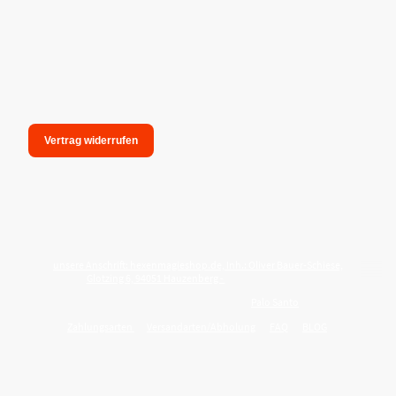
Vertrag widerrufen
unsere Anschrift: hexenmagieshop.de, Inh.: Oliver Bauer-Schiese,
Glotzing 6, 94051 Hauzenberg -
Tel.:08586-9849050
Wie reinige ich meine Wohnung mit
Palo Santo
?
Zahlungsarten
Versandarten/Abholung
FAQ
BLOG