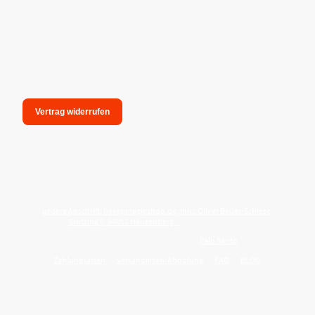
Vertrag widerrufen
unsere Anschrift: hexenmagieshop.de, Inh.: Oliver Bauer-Schiese,
Glotzing 6, 94051 Hauzenberg -
Tel.:08586-9849050
Wie reinige ich meine Wohnung mit
Palo Santo
?
Zahlungsarten
Versandarten/Abholung
FAQ
BLOG