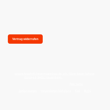
Vertrag widerrufen
unsere Anschrift: hexenmagieshop.de, Inh.: Oliver Bauer-Schiese,
Glotzing 6, 94051 Hauzenberg -
Tel.:08586-9849050
Wie reinige ich meine Wohnung mit
Palo Santo
?
Zahlungsarten
Versandarten/Abholung
FAQ
BLOG