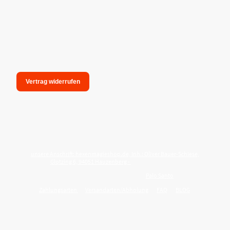
Vertrag widerrufen
unsere Anschrift: hexenmagieshop.de, Inh.: Oliver Bauer-Schiese,
Glotzing 6, 94051 Hauzenberg -
Tel.:08586-9849050
Wie reinige ich meine Wohnung mit
Palo Santo
?
Zahlungsarten
Versandarten/Abholung
FAQ
BLOG