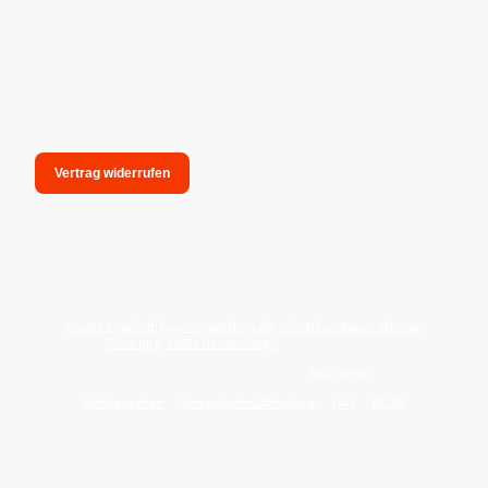
Vertrag widerrufen
unsere Anschrift: hexenmagieshop.de, Inh.: Oliver Bauer-Schiese,
Glotzing 6, 94051 Hauzenberg -
Tel.:08586-9849050
Wie reinige ich meine Wohnung mit
Palo Santo
?
Zahlungsarten
Versandarten/Abholung
FAQ
BLOG