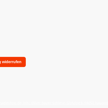
g widerrufen
nschutzerklärung
Allgemeine Geschäftsbedingungen
agieshop.de, Inh.: Oliver Bauer-Schiese, Glotzing 6, 94051 Hauzen