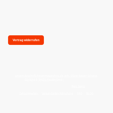
Vertrag widerrufen
unsere Anschrift: hexenmagieshop.de, Inh.: Oliver Bauer-Schiese,
Glotzing 6, 94051 Hauzenberg -
Tel.:08586-9849050
Wie reinige ich meine Wohnung mit
Palo Santo
?
Zahlungsarten
Versandarten/Abholung
FAQ
BLOG