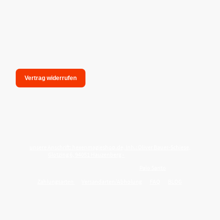
Vertrag widerrufen
unsere Anschrift: hexenmagieshop.de, Inh.: Oliver Bauer-Schiese,
Glotzing 6, 94051 Hauzenberg -
Tel.:08586-9849050
Wie reinige ich meine Wohnung mit
Palo Santo
?
Zahlungsarten
Versandarten/Abholung
FAQ
BLOG