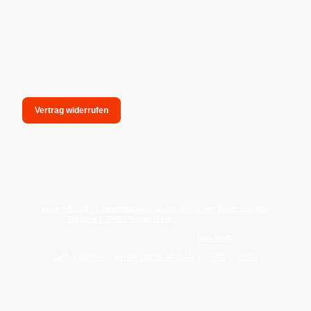
Vertrag widerrufen
unsere Anschrift: hexenmagieshop.de, Inh.: Oliver Bauer-Schiese,
Glotzing 6, 94051 Hauzenberg -
Tel.:08586-9849050
Wie reinige ich meine Wohnung mit
Palo Santo
?
Zahlungsarten
Versandarten/Abholung
FAQ
BLOG