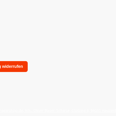
g widerrufen
nschutzerklärung
Allgemeine Geschäftsbedingungen
agieshop.de, Inh.: Oliver Bauer-Schiese, Glotzing 6, 94051 Hauzen