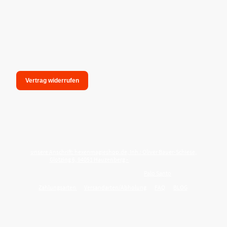
Vertrag widerrufen
unsere Anschrift: hexenmagieshop.de, Inh.: Oliver Bauer-Schiese,
Glotzing 6, 94051 Hauzenberg -
Tel.:08586-9849050
Wie reinige ich meine Wohnung mit
Palo Santo
?
Zahlungsarten
Versandarten/Abholung
FAQ
BLOG