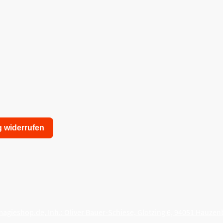
g widerrufen
nschutzerklärung
Allgemeine Geschäftsbedingungen
agieshop.de, Inh.: Oliver Bauer-Schiese, Glotzing 6, 94051 Hauzen