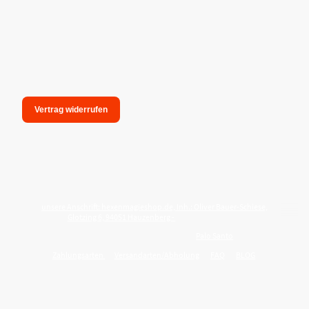
Vertrag widerrufen
unsere Anschrift: hexenmagieshop.de, Inh.: Oliver Bauer-Schiese,
Glotzing 6, 94051 Hauzenberg -
Tel.:08586-9849050
Wie reinige ich meine Wohnung mit
Palo Santo
?
Zahlungsarten
Versandarten/Abholung
FAQ
BLOG