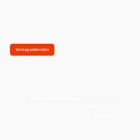
Vertrag widerrufen
unsere Anschrift: hexenmagieshop.de, Inh.: Oliver Bauer-Schiese,
Glotzing 6, 94051 Hauzenberg -
Tel.:08586-9849050
Wie reinige ich meine Wohnung mit
Palo Santo
?
Zahlungsarten
Versandarten/Abholung
FAQ
BLOG