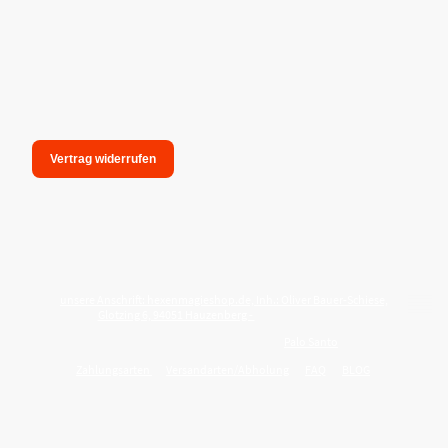
Vertrag widerrufen
unsere Anschrift: hexenmagieshop.de, Inh.: Oliver Bauer-Schiese,
Glotzing 6, 94051 Hauzenberg -
Tel.:08586-9849050
Wie reinige ich meine Wohnung mit
Palo Santo
?
Zahlungsarten
Versandarten/Abholung
FAQ
BLOG