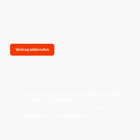
Vertrag widerrufen
unsere Anschrift: hexenmagieshop.de, Inh.: Oliver Bauer-Schiese,
Glotzing 6, 94051 Hauzenberg -
Tel.:08586-9849050
Wie reinige ich meine Wohnung mit
Palo Santo
?
Zahlungsarten
Versandarten/Abholung
FAQ
BLOG