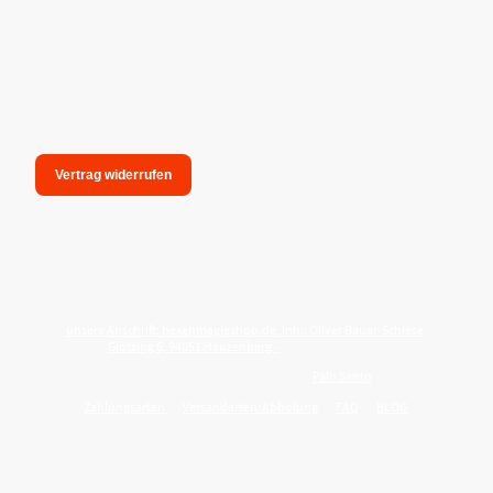
Vertrag widerrufen
unsere Anschrift: hexenmagieshop.de, Inh.: Oliver Bauer-Schiese,
Glotzing 6, 94051 Hauzenberg -
Tel.:08586-9849050
Wie reinige ich meine Wohnung mit
Palo Santo
?
Zahlungsarten
Versandarten/Abholung
FAQ
BLOG