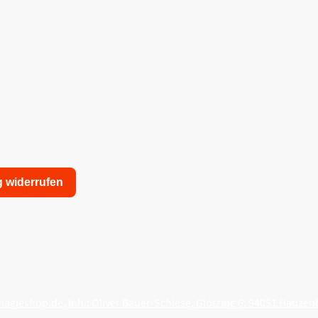
g widerrufen
nschutzerklärung
Allgemeine Geschäftsbedingungen
agieshop.de, Inh.: Oliver Bauer-Schiese, Glotzing 6, 94051 Hauzen