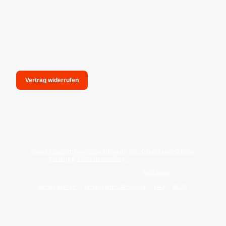
Vertrag widerrufen
unsere Anschrift: hexenmagieshop.de, Inh.: Oliver Bauer-Schiese,
Glotzing 6, 94051 Hauzenberg -
Tel.:08586-9849050
Wie reinige ich meine Wohnung mit
Palo Santo
?
Zahlungsarten
Versandarten/Abholung
FAQ
BLOG