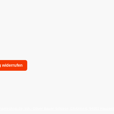
g widerrufen
nschutzerklärung
Allgemeine Geschäftsbedingungen
agieshop.de, Inh.: Oliver Bauer-Schiese, Glotzing 6, 94051 Hauzen