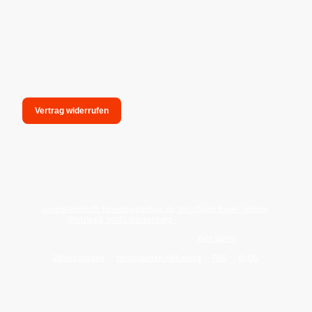
Vertrag widerrufen
unsere Anschrift: hexenmagieshop.de, Inh.: Oliver Bauer-Schiese,
Glotzing 6, 94051 Hauzenberg -
Tel.:08586-9849050
Wie reinige ich meine Wohnung mit
Palo Santo
?
Zahlungsarten
Versandarten/Abholung
FAQ
BLOG