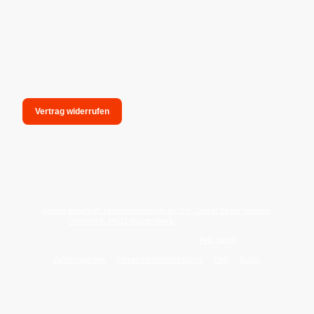
Vertrag widerrufen
unsere Anschrift: hexenmagieshop.de, Inh.: Oliver Bauer-Schiese,
Glotzing 6, 94051 Hauzenberg -
Tel.:08586-9849050
Wie reinige ich meine Wohnung mit
Palo Santo
?
Zahlungsarten
Versandarten/Abholung
FAQ
BLOG