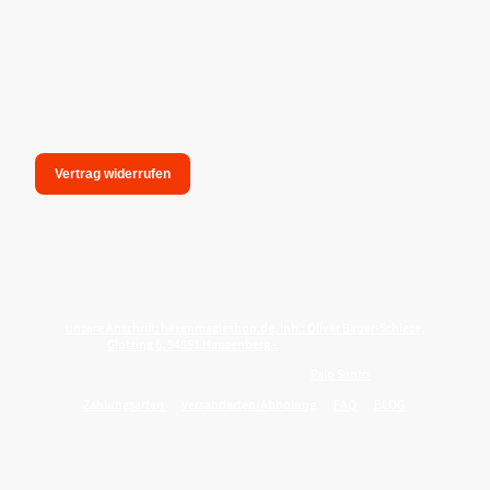
Vertrag widerrufen
unsere Anschrift: hexenmagieshop.de, Inh.: Oliver Bauer-Schiese,
Glotzing 6, 94051 Hauzenberg -
Tel.:08586-9849050
Wie reinige ich meine Wohnung mit
Palo Santo
?
Zahlungsarten
Versandarten/Abholung
FAQ
BLOG